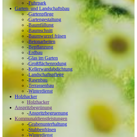
-
Fuhrpark
Garten- und Landschaftsbau
-
Gartenpflege
-
Gartengestaltung
-
Baumfällung
-
Baumschnitt
-
Baumwurzel fräsen
-
Betonarbeiten
-
Bepflanzung
-
Erdbau
-
Glas im Garten
-
Großflächenrodung
-
Kellerwandabdichtung
-
Landschaftspflege
-
Rasenbau
-
Terrassenbau
-
Winterdienst
Holzhacker
Holzhacker
Anspritzbegrünung
-
Anspritzbegruenung
Kommunaldienstleistungen
-
Grabenunterhaltung
-
Stubbenfräsen
-
Winterdienst