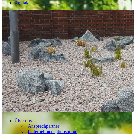
Kontakt
Über uns
-
Ansprechpartner
-
Unternehmensphilosophie