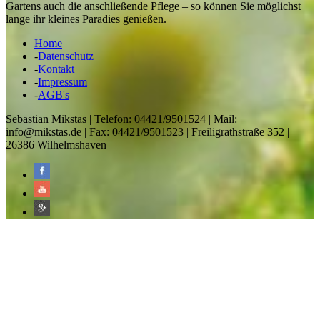
Gartens auch die anschließende Pflege – so können Sie möglichst
lange ihr kleines Paradies genießen.
Home
-
Datenschutz
-
Kontakt
-
Impressum
-
AGB's
Sebastian Mikstas | Telefon: 04421/9501524 | Mail:
info@mikstas.de | Fax: 04421/9501523 | Freiligrathstraße 352 |
26386 Wilhelmshaven