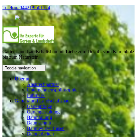
Telefon: 04421/9501524
Garten- und Landschaftsbau mit Liebe zum Detail - vom Kaminholz
bis zum Naturstein
Toggle navigation
Über uns
Ansprechpartner
Unternehmensphilosophie
Fuhrpark
Garten- und Landschaftsbau
Gartenpflege
Gartengestaltung
Baumfällung
Baumschnitt
Baumwurzel fräsen
Betonarbeiten