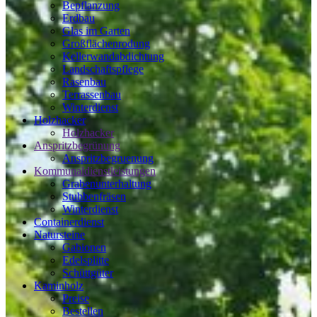
Bepflanzung
Erdbau
Glas im Garten
Großflächenrodung
Kellerwandabdichtung
Landschaftspflege
Rasenbau
Terrassenbau
Winterdienst
Holzhacker
Holzhacker
Anspritzbegrünung
Anspritzbegruenung
Kommunaldienstleistungen
Grabenunterhaltung
Stubbenfräsen
Winterdienst
Containerdienst
Natursteine
Gabionen
Edelsplitte
Schüttgüter
Kaminholz
Preise
Bestellen