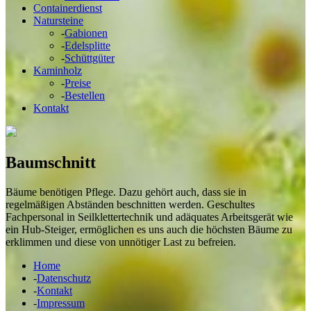
Containerdienst
Natursteine
-
Gabionen
-
Edelsplitte
-
Schüttgüter
Kaminholz
-
Preise
-
Bestellen
Kontakt
Baumschnitt
Bäume benötigen Pflege. Dazu gehört auch, dass sie in
regelmäßigen Abständen beschnitten werden. Geschultes
Fachpersonal in Seilklettertechnik und adäquates Arbeitsgerät wie
ein Hub-Steiger, ermöglichen es uns auch die höchsten Bäume zu
erklimmen und diese von unnötiger Last zu befreien.
Home
-
Datenschutz
-
Kontakt
-
Impressum