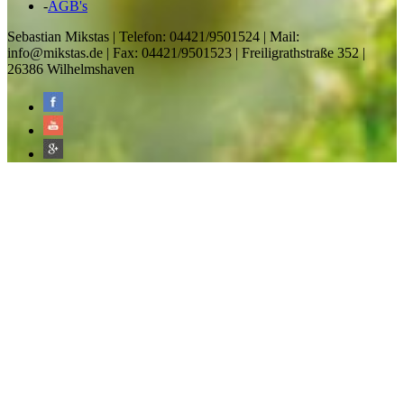
-
AGB's
Sebastian Mikstas | Telefon: 04421/9501524 | Mail:
info@mikstas.de | Fax: 04421/9501523 | Freiligrathstraße 352 |
26386 Wilhelmshaven