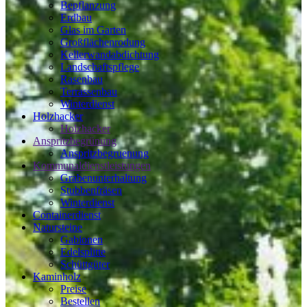
Bepflanzung
Erdbau
Glas im Garten
Großflächenrodung
Kellerwandabdichtung
Landschaftspflege
Rasenbau
Terrassenbau
Winterdienst
Holzhacker
Holzhacker
Anspritzbegrünung
Anspritzbegruenung
Kommunaldienstleistungen
Grabenunterhaltung
Stubbenfräsen
Winterdienst
Containerdienst
Natursteine
Gabionen
Edelsplitte
Schüttgüter
Kaminholz
Preise
Bestellen