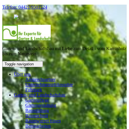
Telefon: 04421/9501524
Garten- und Landschaftsbau mit Liebe zum Detail - vom Kaminholz
bis zum Naturstein
Toggle navigation
Über uns
Ansprechpartner
Unternehmensphilosophie
Fuhrpark
Garten- und Landschaftsbau
Gartenpflege
Gartengestaltung
Baumfällung
Baumschnitt
Baumwurzel fräsen
Betonarbeiten