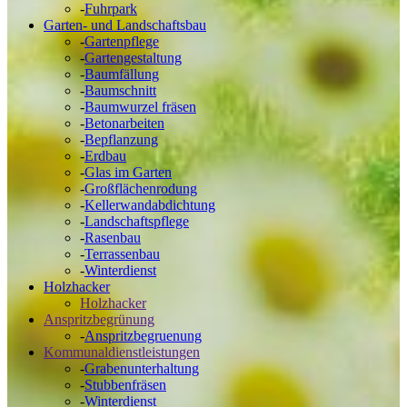
-
Fuhrpark
Garten- und Landschaftsbau
-
Gartenpflege
-
Gartengestaltung
-
Baumfällung
-
Baumschnitt
-
Baumwurzel fräsen
-
Betonarbeiten
-
Bepflanzung
-
Erdbau
-
Glas im Garten
-
Großflächenrodung
-
Kellerwandabdichtung
-
Landschaftspflege
-
Rasenbau
-
Terrassenbau
-
Winterdienst
Holzhacker
Holzhacker
Anspritzbegrünung
-
Anspritzbegruenung
Kommunaldienstleistungen
-
Grabenunterhaltung
-
Stubbenfräsen
-
Winterdienst