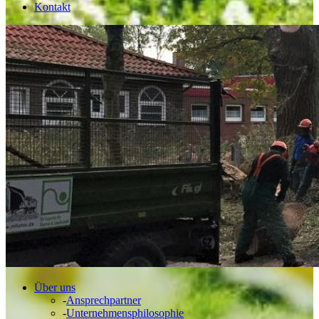
Kontakt
Über uns
-
Ansprechpartner
-
Unternehmensphilosophie